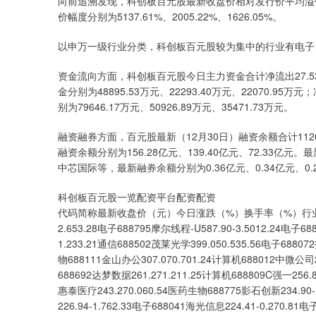
向前追溯发现，科创板百元股最新收盘价相对发行价平均溢价
价幅度分别为5137.61%、2005.22%、1626.05%。
以申万一级行业分类，科创板百元股较为集中的行业有电子、
资金流向方面，科创板百元股今日主力资金合计净流出27.
金分别为48895.53万元、22293.40万元、22070
别为79646.17万元、50926.89万元、35471.73万元。
融资融券方面，百元股最新（12月30日）融资余额合计11
融资余额分别为156.28亿元、139.40亿元、72.33亿
中芯国际等，最新融券余额分别为0.36亿元、0.34亿元、0
科创板百元股一览配资平台配资配资
代码简称最新收盘价（元）今日涨跌（%）换手率（%）行业688256寒
2.653.28电子688795摩尔线程-U587.90-3.5012.24电子68
1.233.21通信688502茂莱光学399.050.535.56电子68807
物688111金山办公307.070.701.24计算机688012中微公司27
688692达梦数据261.271.211.25计算机688809C强一256.8
惠泰医疗243.270.060.54医药生物688775影石创新234.90-
226.94-1.762.33电子688041海光信息224.41-0.270.8