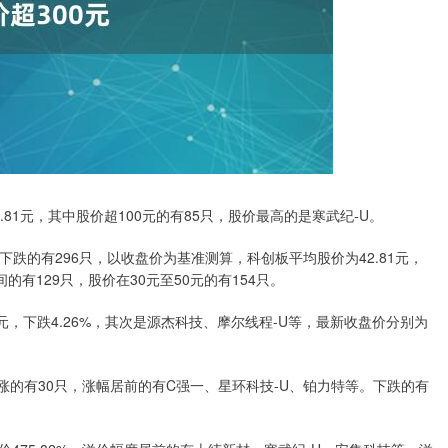
81元，其中股价超100元的有85只，股价最高的是寒武纪-U。
下跌的有296只，以收盘价为基准测算，科创板平均股价为42.81元，
间的有129只，股价在30元至50元的有154只。
5元，下跌4.26%，其次是源杰科技、摩尔线程-U等，最新收盘价分别为
涨的有30只，涨幅居前的有C强一、星环科技-U、铂力特等。下跌的有