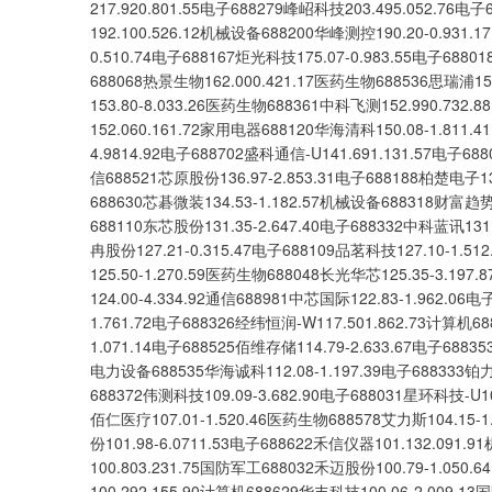
217.920.801.55电子688279峰岹科技203.495.052.76电
192.100.526.12机械设备688200华峰测控190.20-0.931.
0.510.74电子688167炬光科技175.07-0.983.55电子6880
688068热景生物162.000.421.17医药生物688536思瑞浦159
153.80-8.033.26医药生物688361中科飞测152.990.732
152.060.161.72家用电器688120华海清科150.08-1.811.
4.9814.92电子688702盛科通信-U141.691.131.57电子688
信688521芯原股份136.97-2.853.31电子688188柏楚电子13
688630芯碁微装134.53-1.182.57机械设备688318财富趋势1
688110东芯股份131.35-2.647.40电子688332中科蓝讯131
冉股份127.21-0.315.47电子688109品茗科技127.10-1.5
125.50-1.270.59医药生物688048长光华芯125.35-3.19
124.00-4.334.92通信688981中芯国际122.83-1.962.06
1.761.72电子688326经纬恒润-W117.501.862.73计算机6
1.071.14电子688525佰维存储114.79-2.633.67电子6883
电力设备688535华海诚科112.08-1.197.39电子688333铂力
688372伟测科技109.09-3.682.90电子688031星环科技-U10
佰仁医疗107.01-1.520.46医药生物688578艾力斯104.15-1
份101.98-6.0711.53电子688622禾信仪器101.132.091
100.803.231.75国防军工688032禾迈股份100.79-1.05
100.292.155.90计算机688629华丰科技100.06-2.009.1