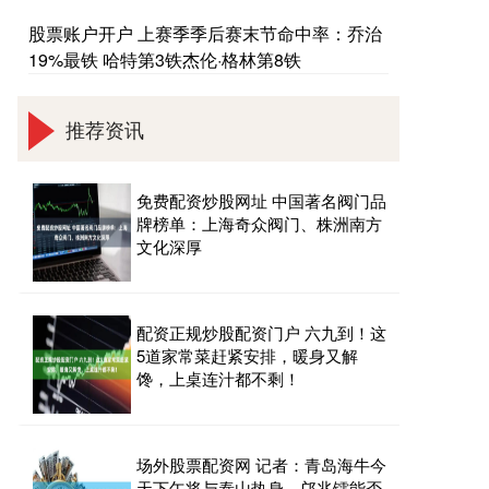
股票账户开户 上赛季季后赛末节命中率：乔治
19%最铁 哈特第3铁杰伦·格林第8铁
推荐资讯
免费配资炒股网址 中国著名阀门品
牌榜单：上海奇众阀门、株洲南方
文化深厚
配资正规炒股配资门户 六九到！这
5道家常菜赶紧安排，暖身又解
馋，上桌连汁都不剩！
场外股票配资网 记者：青岛海牛今
天下午将与泰山热身，邝兆镭能否