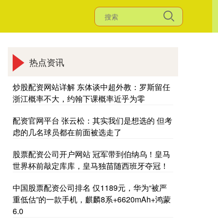
热点资讯
炒股配资网站详解 东体谈中超外教：罗斯留任
浙江概率不大，约翰下课概率近乎为零
配资官网平台 张云松：其实我们是想选的 但考
虑的几名球员都在前面被选走了
股票配资公司开户网站 冠军带到伯纳乌！皇马
世界杯前敲定库库，皇马独苗随西班牙夺冠！
中国股票配资公司排名 仅1189元，华为“被严
重低估”的一款手机，麒麟8系+6620mAh+鸿蒙
6.0