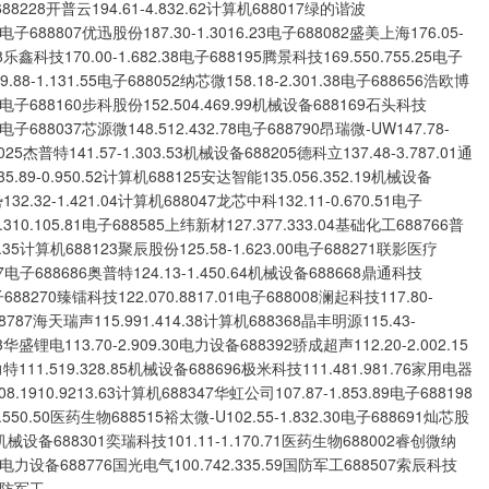
子688228开普云194.61-4.832.62计算机688017绿的谐波
17电子688807优迅股份187.30-1.3016.23电子688082盛美上海176.05-
18乐鑫科技170.00-1.682.38电子688195腾景科技169.550.755.25电子
.88-1.131.55电子688052纳芯微158.18-2.301.38电子688656浩欧博
.88电子688160步科股份152.504.469.99机械设备688169石头科技
41电子688037芯源微148.512.432.78电子688790昂瑞微-UW147.78-
025杰普特141.57-1.303.53机械设备688205德科立137.48-3.787.01通
5.89-0.950.52计算机688125安达智能135.056.352.19机械设备
32.32-1.421.04计算机688047龙芯中科132.11-0.670.51电子
.310.105.81电子688585上纬新材127.377.333.04基础化工688766普
12.35计算机688123聚辰股份125.58-1.623.00电子688271联影医疗
7.87电子688686奥普特124.13-1.450.64机械设备688668鼎通科技
电子688270臻镭科技122.070.8817.01电子688008澜起科技117.80-
88787海天瑞声115.991.414.38计算机688368晶丰明源115.43-
53华盛锂电113.70-2.909.30电力设备688392骄成超声112.20-2.002.15
特111.519.328.85机械设备688696极米科技111.481.981.76家用电器
8.1910.9213.63计算机688347华虹公司107.87-1.853.89电子688198
.550.50医药生物688515裕太微-U102.55-1.832.30电子688691灿芯股
.91机械设备688301奕瑞科技101.11-1.170.71医药生物688002睿创微纳
0.64电力设备688776国光电气100.742.335.59国防军工688507索辰科技
3国防军工