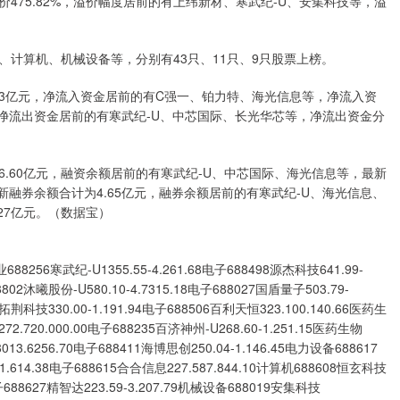
475.82%，溢价幅度居前的有上纬新材、寒武纪-U、安集科技等，溢
计算机、机械设备等，分别有43只、11只、9只股票上榜。
53亿元，净流入资金居前的有C强一、铂力特、海光信息等，净流入资
.95万元；净流出资金居前的有寒武纪-U、中芯国际、长光华芯等，净流出资金分
26.60亿元，融资余额居前的有寒武纪-U、中芯国际、海光信息等，最新
元。最新融券余额合计为4.65亿元，融券余额居前的有寒武纪-U、海光信息、
.27亿元。（数据宝）
武纪-U1355.55-4.261.68电子688498源杰科技641.99-
8802沐曦股份-U580.10-4.7315.18电子688027国盾量子503.79-
2拓荆科技330.00-1.191.94电子688506百利天恒323.100.140.66医药生
2.720.000.00电子688235百济神州-U268.60-1.251.15医药生物
013.6256.70电子688411海博思创250.04-1.146.45电力设备688617
1.614.38电子688615合合信息227.587.844.10计算机688608恒玄科技
1电子688627精智达223.59-3.207.79机械设备688019安集科技