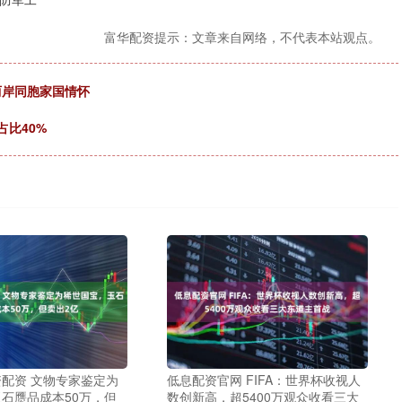
富华配资提示：文章来自网络，不代表本站观点。
两岸同胞家国情怀
占比40%
配资 文物专家鉴定为
低息配资官网 FIFA：世界杯收视人
石赝品成本50万，但
数创新高，超5400万观众收看三大