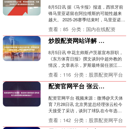
8月5日讯 据《马卡报》报道，西班牙前
锋马里亚诺留在阿拉维斯的可能性越来
越大。 2025-26赛季结束时，马里亚诺看
起来与阿拉维斯渐行渐远。尽管他还有
查看：
85
分类：
国内在线配资
一年的合同....
炒股配资网站详解 东体谈中超外教：罗斯留任浙江概率不大，约翰下课概率近乎为零
8月5日讯 申花主帅斯卢茨基宣布辞职，
《东方体育日报》撰文谈到中超外教的
情况，文章表示，罗斯最终留任浙江概
率不大，约翰下课概率近乎为零。 【青
查看：
116
分类：
股票配资网平台
岛海牛】 魔鬼赛程....
配资官网平台 张云松：其实我们是想选的 但考虑的几名球员都在前面被选走了
配资官网平台 视频来源：微博@天天体
育 7月28日讯 北京男篮总经理张云松今
天接受了采访，谈到了球队在今年选秀
大会上没有选择球员一事。 张云松表
查看：
142
分类：
股票配资网平台
示，其实北京男篮....