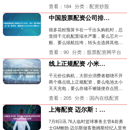
元，而去年同期，还是盈利29.41亿元。
查看：
184
分类：
配资炒股
一年之间....
中国股票配资公司排名 仅1189元，华为“被严重低估”的一款手机，麒麟8系+6620mAh+鸿蒙6.0
很多花粉预算卡在一千出头购机时，总
觉得千元机配置缩水严重，要么芯片一
般、要么续航拉垮，转头去选择其他品
牌中端机型。但这段时间，小愚实测华
查看：
90
分类：
股票配资网平台
为畅享90 Plus之后....
线上正规配资 小米目前“可以闭眼入”的一款手机，9000mAh+512GB+满级防水，流畅用到2031年
千元价位购机，大部分消费者都绕不开
两个痛点线上正规配资，要么电池太小
天天充电，要么存储不够随便存点照片
视频就提示空间告急。REDMI Note系列
查看：
205
分类：
国内在线配资
一直主打耐用长....
上海配资 迈尔斯：最好球队多是库里这样球员领导 夺冠靠运气比如童工合同
7月8日讯 76人临时篮球事务主管&前勇
士GM鲍勃·迈尔斯做客詹姆斯经纪人里奇