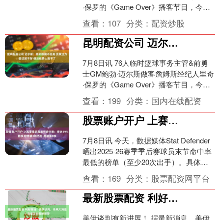
·保罗的《Game Over》播客节目，今天
更新的最新一期里，他们谈到了总经理
查看：
107
分类：
配资炒股
及球....
昆明配资公司 迈尔斯：高阶数据不完美 克莱这方面这就不好 但没他勇士赢不了
7月8日讯 76人临时篮球事务主管&前勇
士GM鲍勃·迈尔斯做客詹姆斯经纪人里奇
·保罗的《Game Over》播客节目，今天
更新的最新一期里，他们谈到了杰伦·布
查看：
199
分类：
国内在线配资
朗....
股票账户开户 上赛季季后赛末节命中率：乔治19%最铁 哈特第3铁杰伦·格林第8铁
7月8日讯 今天，数据媒体Stat Defender
晒出2025-26赛季季后赛球员末节命中率
最低的榜单（至少20次出手）。具体如
下： 1. 保罗·乔治 (76....
查看：
169
分类：
股票配资网平台
最新股票配资 利好落地！美伊谈判，传来大消息！高盛发布最新预警
美伊谈判有新进展！ 据最新消息，美伊