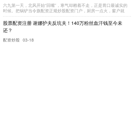
在当今这个信息爆炸的时代，手机已然成为人们生活中不可或缺的一
部分，它就像一个装满奇闻趣事的百宝箱专业配资交流论坛网，随时
炒股配资开户技巧 如果想挖秦始皇陵，需要满足这五个条
件，可目前一个都达不到
国内在线配资
12-31
秦始皇陵位于陕西省西安市东部约30公里处炒股配资开户技巧，位于
骊山的北麓。陵墓背靠雄伟的骊山，前面是渭水的波涛。陵墓的巨
专业配资炒股网 亚伦库奇分析《哈尔乔丹》的新定位，《绿
灯侠》提前进行宣传
国内在线配资
03-06
凯尔·钱德勒饰演《绿灯侠》的话题度很高，大部分人持有反对意见，
影迷们认为钱德勒是喜剧演员，他擅长综艺节目专业配资炒股网，
我要配资平台查询 深蓝SL03贯穿式大灯犀利，点亮瞬间辨识
度爆表
股票配资网平台
03-19