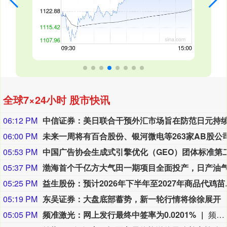
全球7×24小时 股市快讯
06:12 PM
06:00 PM
05:53 PM
05:37 PM
05:25 PM
益生股份：预计2
05:19 PM
东吴证券：大盘底部蓄势，新一轮行情将徐徐展开
05:05 PM
频准激光：网上发行最终中签率为0.0201%
频准激光8月9日公告，回拨机制启动后，网上发行最终中签率为0.0201%。