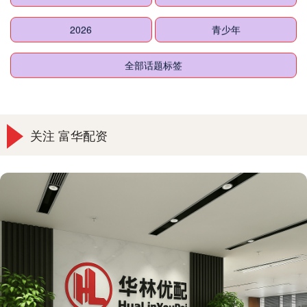
辽宁
足球
2026
青少年
全部话题标签
关注 富华配资