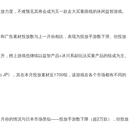
加大其投放力度，不难预见其将会成为又一款走大买量路线的休闲益智游戏。
份的手游和广告素材投放数与上一月份相比，表现为投放手游数下滑、但投放
所上升，榜上游戏也继续以益智产品+冰川系副玩法买量产品的组成为主。
p JP》，其在本月投放素材近1700组，该游戏在各个市场都有不同的
场在11月份的情况与日本市场类似——投放手游数下降（超2万款），但投放