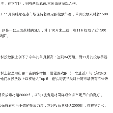
品为主，在下半区，则有两款武侠/三国题材游戏入榜。
귀환》11月份继续在该市场保持着稳定的投放节奏，单月投放素材超1500
 뽑기》则是一款三国题材的SLG，其于10月末上线，在11月投放了近1500
场面。
广告素材投放数上创下了今年的单月新高：达到34万组。而11月的投放手游
类和题材上都呈现出更丰富的多样性：雷霆游戏的《一念逍遥》与飞鲨游戏
他们在投放数上双双进入Top 5，也说明该品类对台湾市场仍有不错吸
1月投放素材超2000组，塔防+捉鬼题材同样迎合该市场用户的喜好，
继续保持着相当不错的投放力度，本月投放素材达2000组，排在第九位。