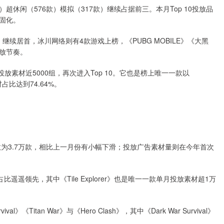
款）超休闲（576款）模拟（317款）继续占据前三。本月Top 10投放品
固化。
st!》继续居首，冰川网络则有4款游戏上榜，《PUBG MOBILE》《大黑
放节奏。
放素材近5000组，再次进入Top 10。它也是榜上唯一一款以
材占比达到74.64%。
手游数为3.7万款，相比上一月份有小幅下滑；投放广告素材量则在今年首次
遥领先，其中《Tile Explorer》也是唯一一款单月投放素材超1万
val》《Titan War》与《Hero Clash》，其中《Dark War Survival》