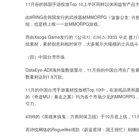
11月份的韩国手游投放Top 10上半区同样以休闲益智产
由9RING在韩国发行的武侠题材MMORPG《열혈강호: 
组，也是榜上唯一一款MMORPG游戏。
而由Xsoga Game发行的《삼국지: 리버스-3333 무료
组素材，素材创意则相对保守，大多展示大规模的士兵战斗
（四）中国台湾市场
DataEye-ADX海外版数据显示，11月份的中国台湾在
数量则达到1.9万款。
11月的中国台湾手游素材投放榜Top 10中，在游戏品
的《奇迹MU：暴走之翼》均为各个市场少见的MMORPG，
引力。
4399的《英雄来搞鬼：方房间保卫战》于10月底上线，1
而诗悦网络的Roguelike塔防《蔚蓝星球：国王很忙》则