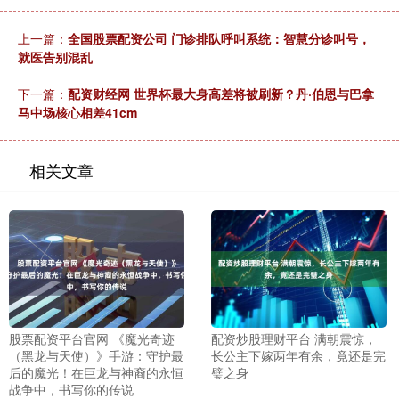
上一篇：
全国股票配资公司 门诊排队呼叫系统：智慧分诊叫号，
就医告别混乱
下一篇：
配资财经网 世界杯最大身高差将被刷新？丹·伯恩与巴拿
马中场核心相差41cm
相关文章
股票配资平台官网 《魔光奇迹
配资炒股理财平台 满朝震惊，
（黑龙与天使）》手游：守护最
长公主下嫁两年有余，竟还是完
后的魔光！在巨龙与神裔的永恒
璧之身
战争中，书写你的传说