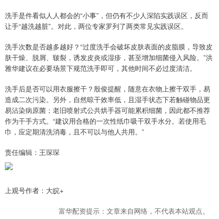
洗手是件看似人人都会的“小事”，但仍有不少人深陷实践误区，反而
让手“越洗越脏”。对此，两位专家罗列了两类常见实践误区。
洗手次数是否越多越好？“过度洗手会破坏皮肤表面的皮脂膜，导致皮
肤干燥、脱屑、皲裂，诱发皮炎或湿疹，甚至增加细菌侵入风险。”洪
雅华建议在必要场景下规范洗手即可，其他时间不必过度清洁。
洗手后是否可以用衣服擦干？殷俊提醒，随意在衣物上擦干双手，易
造成二次污染。另外，自然晾干效率低，且湿手状态下若触碰物品更
易沾染病原菌；老旧喷射式公共烘手器可能累积细菌，因此都不推荐
作为干手方式。“建议用合格的一次性纸巾吸干双手水分。若使用毛
巾，应定期清洗消毒，且不可以与他人共用。”
责任编辑：王琛琛
上观号作者：大皖+
富华配资提示：文章来自网络，不代表本站观点。