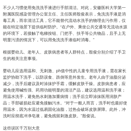
不少人习惯使用免洗洗手液进行手部清洁。对此，安徽医科大学第一
附属医院感染管理办公室主任、主任医师殷俊表示，免洗洗手液是消
毒工具，而非清洁工具‌，它不能替代流动水洗手的物理去污作用，仅
能在特定场景下提供临时防护‌。“在户外、乘坐公共交通等无流动水源
的环境下，若接触了电梯按钮、门把手、扶手等公共物品，且手上无
明显污渍的情况下，可以用免洗洗手液临时消毒。”
根据婴幼儿、老年人、皮肤病患者等人群特点，殷俊分别介绍了手卫
生的相关注意事项。
婴幼儿应选用温和、无刺激、ph值中性的儿童专用洗手液，需在家长
监护协助下洗手，以防误食、跌倒等意外发生。老年人由于油脂分泌
减少，洗手后建议及时涂抹护手霜，缓解皮肤干燥。皮肤病患者，应
避免使用碱性强、药用功能明显的清洁产品，建议选用温和洗手液；
用温水洗手，避免热水刺激加重病情；洗手后立即涂抹医用润肤产
品；手部破损处应避免接触污水。“对于一般人而言，洗手时也最好使
用温水，因为水温过低易固化油脂，过热会破坏皮肤屏障。此外，冲
洗时应彻底冲净皂液，避免残留刺激皮肤。”殷俊说。
这些误区千万别大意