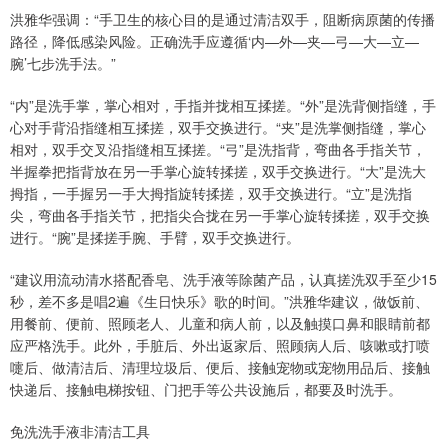
洪雅华强调：“手卫生的核心目的是通过清洁双手，阻断病原菌的传播
路径，降低感染风险。正确洗手应遵循‘内—外—夹—弓—大—立—
腕’七步洗手法。”
“‌内”是洗手掌，掌心相对，手指并拢相互揉搓。“‌外”是洗背侧指缝，手
心对手背沿指缝相互揉搓，双手交换进行。“‌夹”是洗掌侧指缝，掌心
相对，双手交叉沿指缝相互揉搓。“‌弓”是洗指背，弯曲各手指关节，
半握拳把指背放在另一手掌心旋转揉搓，双手交换进行。“‌大‌”是洗大
拇指，一手握另一手大拇指旋转揉搓，双手交换进行。“‌立‌”是洗指
尖，弯曲各手指关节，把指尖合拢在另一手掌心旋转揉搓，双手交换
进行。“‌腕‌”是揉搓手腕、手臂，双手交换进行。
“建议用流动清水搭配香皂、洗手液等除菌产品，认真搓洗双手至少15
秒，差不多是唱2遍《生日快乐》歌的时间。”洪雅华建议，做饭前、
用餐前、便前、照顾老人、儿童和病人前，以及触摸口鼻和眼睛前都
应严格洗手。此外，手脏后、外出返家后、照顾病人后、咳嗽或打喷
嚏后、做清洁后、清理垃圾后、便后、接触宠物或宠物用品后、接触
快递后、接触电梯按钮、门把手等公共设施后，都要及时洗手。
免洗洗手液非清洁工具