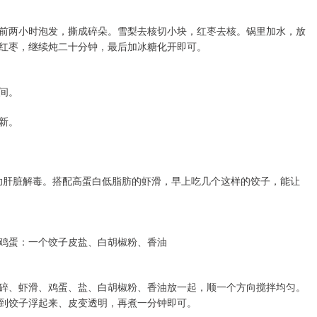
前两小时泡发，撕成碎朵。雪梨去核切小块，红枣去核。锅里加水，放
红枣，继续炖二十分钟，最后加冰糖化开即可。
间。
新。
帮助肝脏解毒。搭配高蛋白低脂肪的虾滑，早上吃几个这样的饺子，能让
鸡蛋：一个饺子皮盐、白胡椒粉、香油
碎、虾滑、鸡蛋、盐、白胡椒粉、香油放一起，顺一个方向搅拌均匀。
到饺子浮起来、皮变透明，再煮一分钟即可。