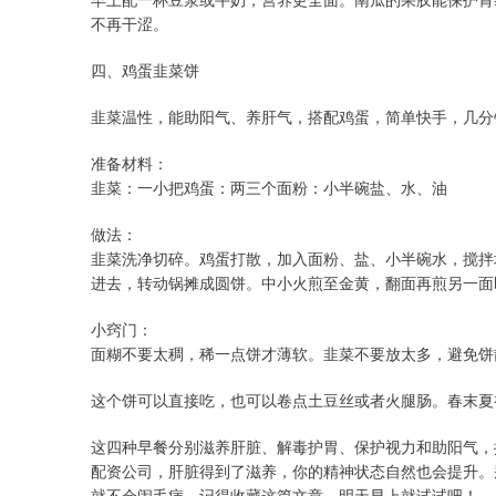
不再干涩。
四、鸡蛋韭菜饼
韭菜温性，能助阳气、养肝气，搭配鸡蛋，简单快手，几分
准备材料：
韭菜：一小把鸡蛋：两三个面粉：小半碗盐、水、油
做法：
韭菜洗净切碎。鸡蛋打散，加入面粉、盐、小半碗水，搅拌
进去，转动锅摊成圆饼。中小火煎至金黄，翻面再煎另一面
小窍门：
面糊不要太稠，稀一点饼才薄软。韭菜不要放太多，避免饼
这个饼可以直接吃，也可以卷点土豆丝或者火腿肠。春末夏
这四种早餐分别滋养肝脏、解毒护胃、保护视力和助阳气，
配资公司，肝脏得到了滋养，你的精神状态自然也会提升。
就不会闹毛病。记得收藏这篇文章，明天早上就试试吧！