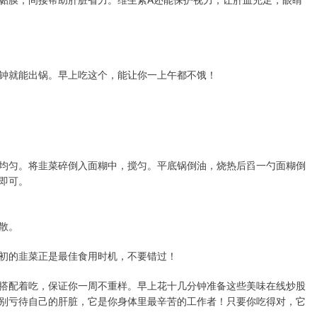
钟就能出锅。早上吃这个，能让你一上午都不饿！
均匀。将韭菜碎倒入面糊中，搅匀。平底锅倒油，烧热后舀一勺面糊倒
即可。
散。
初的韭菜正是最佳食用时机，不要错过！
搭配着吃，保证你一周不重样。早上花十几分钟准备这些美味在线炒股
别亏待自己的肝脏，它是你身体里最辛苦的工作者！只要你吃得对，它