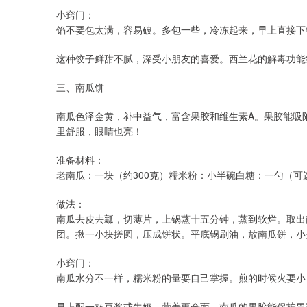
小窍门：
馅不要包太满，容易破。多包一些，冷冻起来，早上直接下
这种饺子鲜甜不腻，深受小朋友的喜爱。西兰花的解毒功能
三、南瓜饼
南瓜色泽金黄，补中益气，富含果胶和维生素A。果胶能吸
里舒服，眼睛也亮！
准备材料：
老南瓜：一块（约300克）糯米粉：小半碗白糖：一勺（可
做法：
南瓜去皮去瓤，切薄片，上锅蒸十五分钟，蒸到软烂。取出
团。揪一小块搓圆，压成饼状。平底锅刷油，放南瓜饼，小
小窍门：
南瓜水分不一样，糯米粉的量要自己掌握。煎的时候火要小
早上配一杯豆浆或牛奶，营养更全面。南瓜的果胶能保护胃