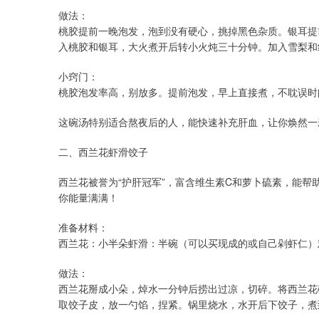
做法：
桃胶提前一晚泡发，泡到没有硬心，挑掉黑色杂质。银耳提
入桃胶和银耳，大火煮开后转小火炖三十分钟。加入雪梨和
小窍门：
桃胶泡发率高，别放多。提前泡发，早上直接煮，不耽误时
这碗汤特别适合熬夜后的人，能快速补充肝血，让你焕然一
二、西兰花虾滑饺子
西兰花被誉为“护肝冠军”，富含维生素C和萝卜硫素，能
你能量满满！
准备材料：
西兰花：小半朵虾滑：半碗（可以买现成的或自己剁虾仁）
做法：
西兰花掰成小朵，焯水一分钟后捞出过凉，切碎。将西兰花
取饺子皮，放一勺馅，捏紧。锅里烧水，水开后下饺子，煮