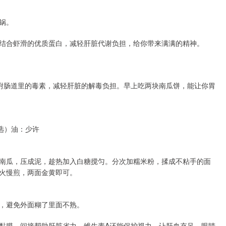
锅。
结合虾滑的优质蛋白，减轻肝脏代谢负担，给你带来满满的精神。
附肠道里的毒素，减轻肝脏的解毒负担。早上吃两块南瓜饼，能让你胃
选）油：少许
南瓜，压成泥，趁热加入白糖搅匀。分次加糯米粉，揉成不粘手的面
火慢煎，两面金黄即可。
，避免外面糊了里面不熟。
黏膜，间接帮助肝脏省力。维生素A还能保护视力，让肝血充足，眼睛